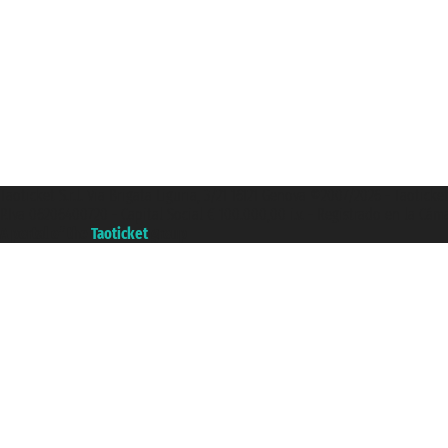
Taoticket S.r.l. Via Brigata Liguria, 3/21 16121 Genova ©2007/2026 - Taotick
P.Iva 06206400720 - Capital Social € 100.000,00 i.v. - Registrado en la Cá
A portal of the
Taoticket
group