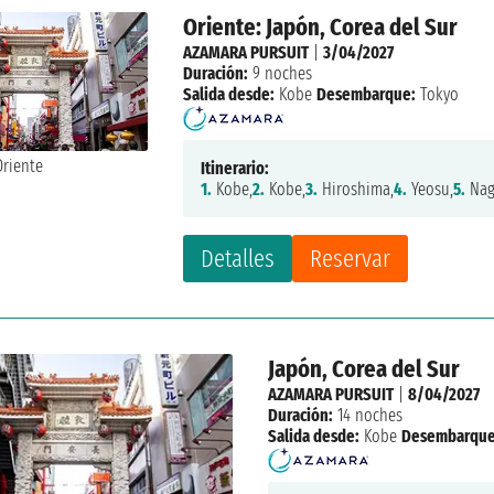
Oriente: Japón, Corea del Sur
AZAMARA PURSUIT
|
3/04/2027
Duración:
9 noches
Salida desde:
Kobe
Desembarque:
Tokyo
Itinerario:
1.
Kobe,
2.
Kobe,
3.
Hiroshima,
4.
Yeosu,
5.
Nag
Detalles
Reservar
Japón, Corea del Sur
AZAMARA PURSUIT
|
8/04/2027
Duración:
14 noches
Salida desde:
Kobe
Desembarque