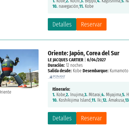
1.
Kobe,
2.
Kochi,
3.
Beppu,
4.
Kagoshima,
5.
Na
10.
navegación,
11.
Kobe
Detalles
Reservar
Oriente: Japón, Corea del Sur
LE JACQUES CARTIER
|
6/04/2027
Duración:
12 noches
Salida desde:
Kobe
Desembarque:
Kumamoto
Itinerario:
1.
Kobe,
2.
Inujima,
3.
Mitarai,
4.
Miyajima,
5.
H
10.
Koshikijima Island,
11.
Iki,
12.
Amakusa,
13
Detalles
Reservar