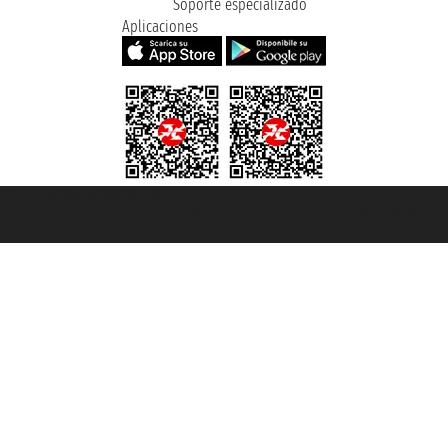
Soporte especializado
Aplicaciones
et ® es una Marca Registrada
mara de Comercio de Génova con REA 433093. - Aut. Prov. n° 6167/131601 - Se