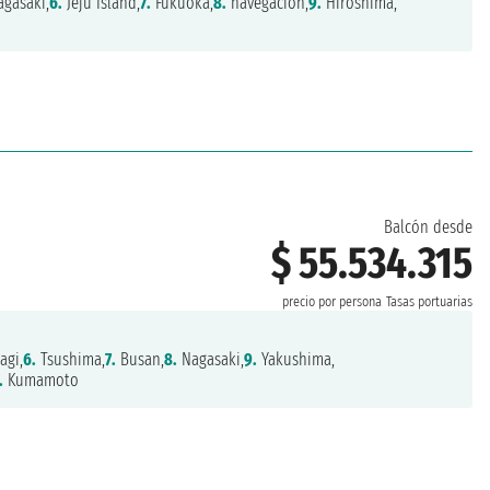
gasaki,
6.
Jeju Island,
7.
Fukuoka,
8.
navegación,
9.
Hiroshima,
Balcón desde
$ 55.534.315
precio por persona
Tasas portuarias
agi,
6.
Tsushima,
7.
Busan,
8.
Nagasaki,
9.
Yakushima,
.
Kumamoto