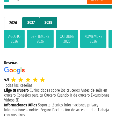
2027
2028
2026
AGOSTO
SEPTIEMBRE
OCTUBRE
NOVIEMBRE
D
2026
2026
2026
2026
Reseñas
4.9
Todas las Reseñas
Elige tu crucero
Curiosidades sobre los cruceros
Antes de salir en
crucero
Consejos para tu Crucero
Cuando ir de crucero
Excursiones
Videos 3D
Informaciones Utiles
Soporte técnico
Informaciones privacy
Informaciones cookies
Seguro
Declaración de accesibilidad
Trabaja
con nosotros