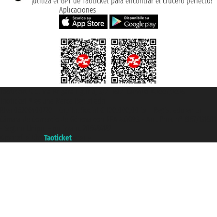
¡utiliza el GPT de Taoticket para encontrar el crucero perfecto!
Aplicaciones
Taoticket S.r.l. Via Brigata Liguria, 3/21 16121 Genova ©2007/2026 -
Taoticket ® es una Marca Registrada
P.Iva 06206400720 - Capital Social € 100.000,00 i.v. - Registrado en la
Cámara de Comercio de Génova con REA 433093. - Aut. Prov. n° 6167/131601
- Seguro Unipol - polizza n. 206484182
A portal of the
Taoticket
group