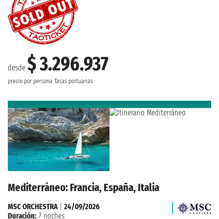
$ 3.296.937
desde
precio por persona
Tasas portuarias
Mediterráneo: Francia, España, Italia
MSC ORCHESTRA
|
24/09/2026
Duración:
7 noches