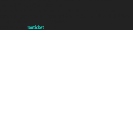
Taoticket ® es una Marca Registrada
P.Iva 06206400720 - Capital Social € 100.000,00 i.v. - Registrado en la
Cámara de Comercio de Génova con REA 433093. - Aut. Prov. n° 6167/131601
- Seguro Unipol - polizza n. 206484182
A portal of the
Taoticket
group