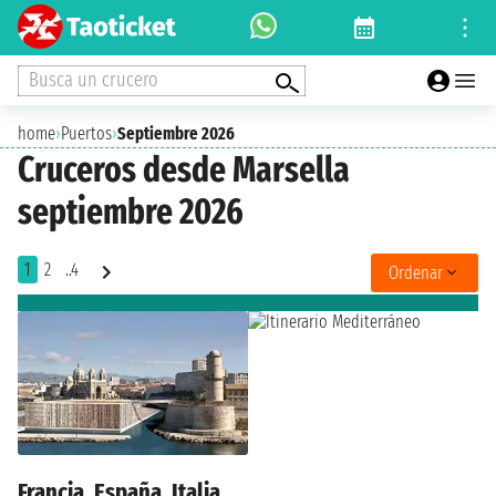
Busca un crucero
home
›
Puertos
›
Septiembre 2026
Cruceros desde Marsella
septiembre 2026
1
2
..4
Ordenar
Francia, España, Italia