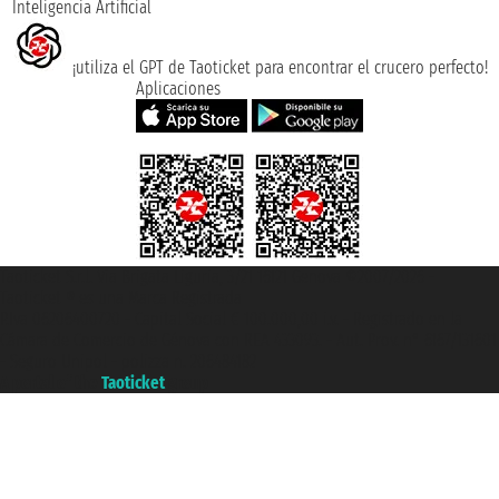
Inteligencia Artificial
¡utiliza el GPT de Taoticket para encontrar el crucero perfecto!
Aplicaciones
Taoticket S.r.l. Via Brigata Liguria, 3/21 16121 Genova ©2007/2026 -
Taoticket ® es una Marca Registrada
P.Iva 06206400720 - Capital Social € 100.000,00 i.v. - Registrado en la
Cámara de Comercio de Génova con REA 433093. - Aut. Prov. n° 6167/131601
- Seguro Unipol - polizza n. 206484182
A portal of the
Taoticket
group