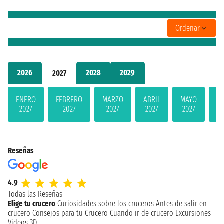
Ordenar
2026
2028
2029
2027
ENERO
FEBRERO
MARZO
ABRIL
MAYO
JU
2027
2027
2027
2027
2027
2
Reseñas
4.9
Todas las Reseñas
Elige tu crucero
Curiosidades sobre los cruceros
Antes de salir en
crucero
Consejos para tu Crucero
Cuando ir de crucero
Excursiones
Videos 3D