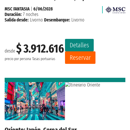
MSC FANTASIA
|
6/06/2028
Duración:
7 noches
Salida desde:
Livorno
Desembarque:
Livorno
Detalles
$ 3.912.616
desde
Reservar
precio por persona
Tasas portuarias
Oriente: Japón, Corea del Sur