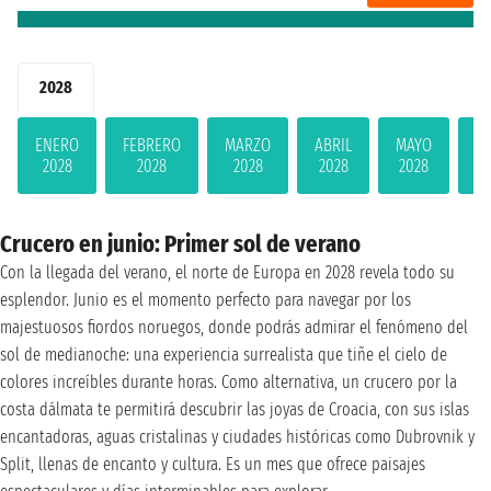
2028
ENERO
FEBRERO
MARZO
ABRIL
MAYO
JU
2028
2028
2028
2028
2028
2
Crucero en junio: Primer sol de verano
Con la llegada del verano, el norte de Europa en 2028 revela todo su
esplendor. Junio es el momento perfecto para navegar por los
majestuosos fiordos noruegos, donde podrás admirar el fenómeno del
sol de medianoche: una experiencia surrealista que tiñe el cielo de
colores increíbles durante horas. Como alternativa, un crucero por la
costa dálmata te permitirá descubrir las joyas de Croacia, con sus islas
encantadoras, aguas cristalinas y ciudades históricas como Dubrovnik y
Split, llenas de encanto y cultura. Es un mes que ofrece paisajes