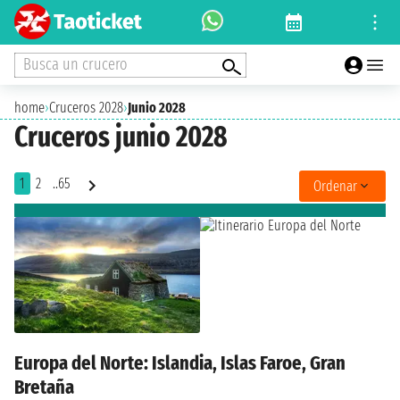
Busca un crucero
home
›
Cruceros 2028
›
Junio 2028
Cruceros junio 2028
1
2
..65
Ordenar
Europa del Norte: Islandia, Islas Faroe, Gran
Bretaña