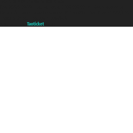
Taoticket ® es una Marca Registrada
P.Iva 06206400720 - Capital Social € 100.000,00 i.v. - Registrado en la
Cámara de Comercio de Génova con REA 433093. - Aut. Prov. n° 6167/131601
- Seguro Unipol - polizza n. 206484182
A portal of the
Taoticket
group