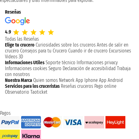
espectaculares y días interminables para explorar.
Reseñas
4.9
Todas las Reseñas
Elige tu crucero
Curiosidades sobre los cruceros
Antes de salir en
crucero
Consejos para tu Crucero
Cuando ir de crucero
Excursiones
Videos 3D
Informaciones Utiles
Soporte técnico
Informaciones privacy
Informaciones cookies
Seguro
Declaración de accesibilidad
Trabaja
con nosotros
Nuestra Marca
Quien somos
Network
App Iphone
App Android
Servicios para los cruceristas
Reseñas cruceros
Pago online
Observatorio Taoticket
Pagos