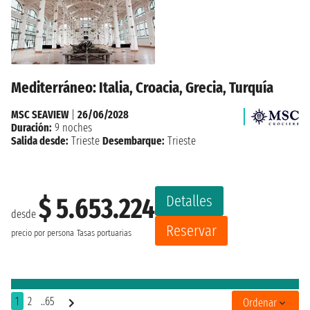
Mediterráneo: Italia, Croacia, Grecia, Turquía
MSC SEAVIEW
|
26/06/2028
Duración:
9 noches
Salida desde:
Trieste
Desembarque:
Trieste
Detalles
$ 5.653.224
desde
Reservar
precio por persona
Tasas portuarias
1
2
..65
Ordenar