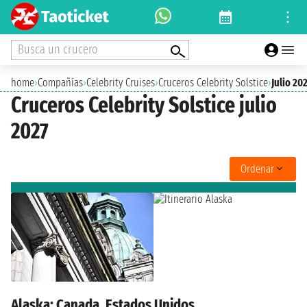
Busca un crucero
home
›
Compañías
›
Celebrity Cruises
›
Cruceros Celebrity Solstice
›
Julio 20
Cruceros Celebrity Solstice julio
2027
Ordenar
Alaska: Canada, Estados Unidos