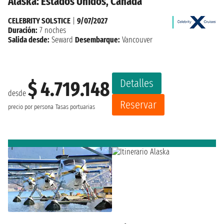
Alaska: Estados Unidos, Canada
CELEBRITY SOLSTICE
|
9/07/2027
Duración:
7 noches
Salida desde:
Seward
Desembarque:
Vancouver
Detalles
$ 4.719.148
desde
Reservar
precio por persona
Tasas portuarias