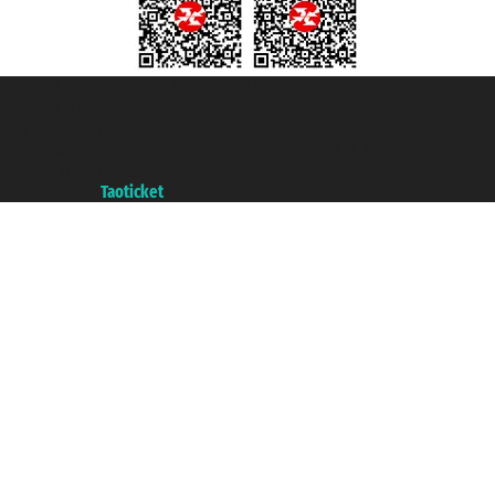
Taoticket S.r.l. Via Brigata Liguria, 3/21 16121 Genova ©2007/2026 -
Taoticket ® es una Marca Registrada
P.Iva 06206400720 - Capital Social € 100.000,00 i.v. - Registrado en la
Cámara de Comercio de Génova con REA 433093. - Aut. Prov. n° 6167/131601
- Seguro Unipol - polizza n. 206484182
A portal of the
Taoticket
group