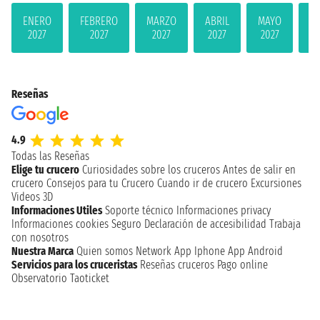
ENERO
FEBRERO
MARZO
ABRIL
MAYO
JU
2027
2027
2027
2027
2027
2
Reseñas
4.9
Todas las Reseñas
Elige tu crucero
Curiosidades sobre los cruceros
Antes de salir en
crucero
Consejos para tu Crucero
Cuando ir de crucero
Excursiones
Videos 3D
Informaciones Utiles
Soporte técnico
Informaciones privacy
Informaciones cookies
Seguro
Declaración de accesibilidad
Trabaja
con nosotros
Nuestra Marca
Quien somos
Network
App Iphone
App Android
Servicios para los cruceristas
Reseñas cruceros
Pago online
Observatorio Taoticket