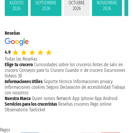
AGOSTO
SEPTIEMBRE
OCTUBRE
NOVIEMBRE
D
2026
2026
2026
2026
Reseñas
4.9
Todas las Reseñas
Elige tu crucero
Curiosidades sobre los cruceros
Antes de salir en
crucero
Consejos para tu Crucero
Cuando ir de crucero
Excursiones
Videos 3D
Informaciones Utiles
Soporte técnico
Informaciones privacy
Informaciones cookies
Seguro
Declaración de accesibilidad
Trabaja
con nosotros
Nuestra Marca
Quien somos
Network
App Iphone
App Android
Servicios para los cruceristas
Reseñas cruceros
Pago online
Observatorio Taoticket
Pagos