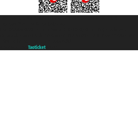
Taoticket S.r.l. Via Brigata Liguria, 3/21 16121 Genova ©2007/2026 -
Taoticket ® es una Marca Registrada
P.Iva 06206400720 - Capital Social € 100.000,00 i.v. - Registrado en la
Cámara de Comercio de Génova con REA 433093. - Aut. Prov. n° 6167/131601
- Seguro Unipol - polizza n. 206484182
A portal of the
Taoticket
group