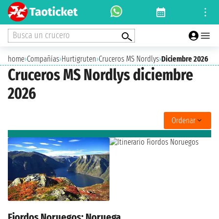
Busca un crucero
home
›
Compañías
›
Hurtigruten
›
Cruceros MS Nordlys
›
Diciembre 2026
Cruceros MS Nordlys diciembre
2026
Ordenar
Fiordos Noruegos: Noruega