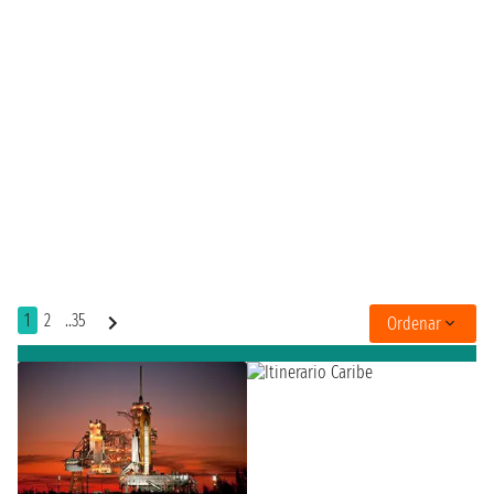
1
2
..35
Ordenar