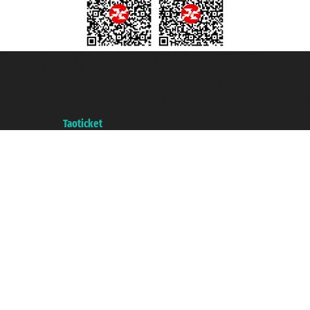
Taoticket S.r.l. Via Brigata Liguria, 3/21 16121 Genova ©2007/2026 -
Taoticket ® es una Marca Registrada
P.Iva 06206400720 - Capital Social € 100.000,00 i.v. - Registrado en la
Cámara de Comercio de Génova con REA 433093. - Aut. Prov. n° 6167/131601
- Seguro Unipol - polizza n. 206484182
A portal of the
Taoticket
group