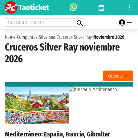
Busca un crucero
home
›
Compañías
›
Silversea
›
Cruceros Silver Ray
›
Noviembre 2026
Cruceros Silver Ray noviembre
2026
Ordenar
Mediterráneo: España, Francia, Gibraltar