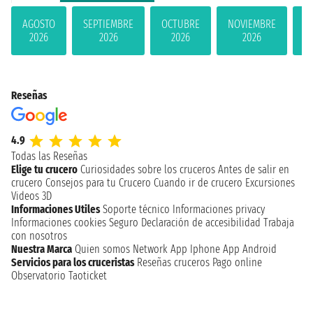
AGOSTO
SEPTIEMBRE
OCTUBRE
NOVIEMBRE
D
2026
2026
2026
2026
Reseñas
4.9
Todas las Reseñas
Elige tu crucero
Curiosidades sobre los cruceros
Antes de salir en
crucero
Consejos para tu Crucero
Cuando ir de crucero
Excursiones
Videos 3D
Informaciones Utiles
Soporte técnico
Informaciones privacy
Informaciones cookies
Seguro
Declaración de accesibilidad
Trabaja
con nosotros
Nuestra Marca
Quien somos
Network
App Iphone
App Android
Servicios para los cruceristas
Reseñas cruceros
Pago online
Observatorio Taoticket