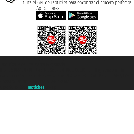
¡utiliza el GPT de Taoticket para encontrar el crucero perfecto!
Aplicaciones
Taoticket S.r.l. Via Brigata Liguria, 3/21 16121 Genova ©2007/2026 -
Taoticket ® es una Marca Registrada
P.Iva 06206400720 - Capital Social € 100.000,00 i.v. - Registrado en la
Cámara de Comercio de Génova con REA 433093. - Aut. Prov. n° 6167/131601
- Seguro Unipol - polizza n. 206484182
A portal of the
Taoticket
group