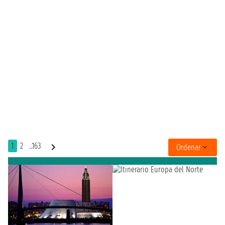
1
2
..163
Ordenar