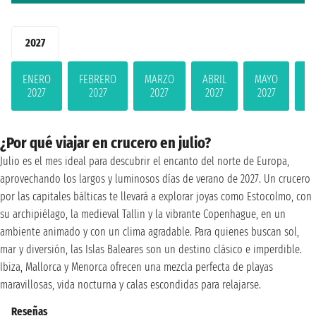
2027
ENERO
FEBRERO
MARZO
ABRIL
MAYO
JU
2027
2027
2027
2027
2027
2
¿Por qué viajar en crucero en julio?
Julio es el mes ideal para descubrir el encanto del norte de Europa,
aprovechando los largos y luminosos días de verano de 2027. Un crucero
por las capitales bálticas te llevará a explorar joyas como Estocolmo, con
su archipiélago, la medieval Tallin y la vibrante Copenhague, en un
ambiente animado y con un clima agradable. Para quienes buscan sol,
mar y diversión, las Islas Baleares son un destino clásico e imperdible.
Ibiza, Mallorca y Menorca ofrecen una mezcla perfecta de playas
maravillosas, vida nocturna y calas escondidas para relajarse.
Reseñas