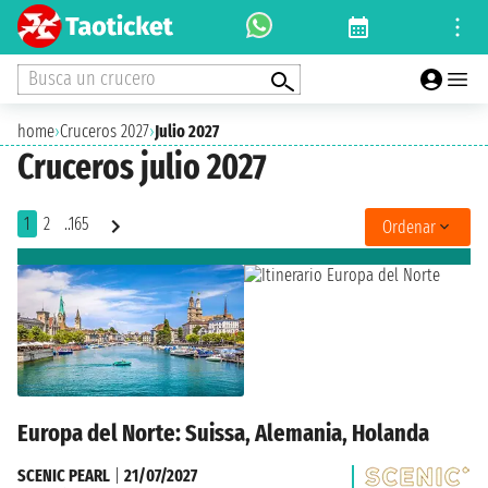
Busca un crucero
home
›
Cruceros 2027
›
Julio 2027
Cruceros julio 2027
1
2
..165
Ordenar
Europa del Norte: Suissa, Alemania, Holanda
SCENIC PEARL
|
21/07/2027