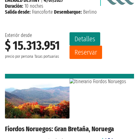
EMERALD DESTINY
|
4/07/2027
Duración:
10 noches
Salida desde:
Francoforte
Desembarque:
Berlino
Exteriór desde
Detalles
$ 15.313.951
Reservar
precio por persona
Tasas portuarias
Fiordos Noruegos: Gran Bretaña, Noruega