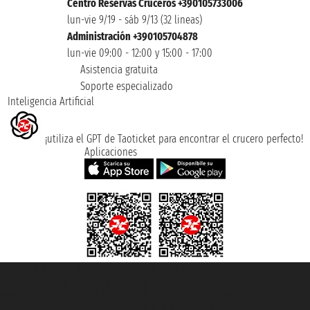
Centro Reservas Cruceros +390105733006
lun-vie 9/19 - sáb 9/13 (32 lineas)
Administración +390105704878
lun-vie 09:00 - 12:00 y 15:00 - 17:00
Asistencia gratuita
Soporte especializado
Inteligencia Artificial
¡utiliza el GPT de Taoticket para encontrar el crucero perfecto!
Aplicaciones
Taoticket S.r.l. Via Brigata Liguria, 3/21 16121 Genova ©2007/2026 -
Taoticket ® es una Marca Registrada
P.Iva 06206400720 - Capital Social € 100.000,00 i.v. - Registrado en la
Cámara de Comercio de Génova con REA 433093. - Aut. Prov. n° 6167/131601