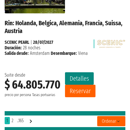
Rin: Holanda, Belgica, Alemania, Francia, Suissa,
Austria
SCENIC PEARL
|
28/07/2027
Duración:
28 noches
Salida desde:
Amsterdam
Desembarque:
Viena
Suite desde
Detalles
$ 64.805.770
Reservar
precio por persona
Tasas portuarias
1
2
..165
Ordenar