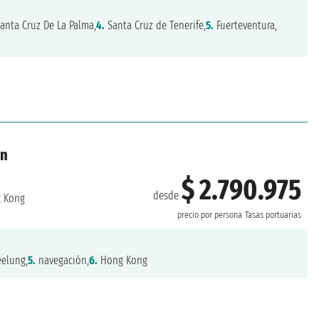
anta Cruz De La Palma,
4.
Santa Cruz de Tenerife,
5.
Fuerteventura,
an
$ 2.790.975
desde
 Kong
precio por persona
Tasas portuarias
elung,
5.
navegación,
6.
Hong Kong