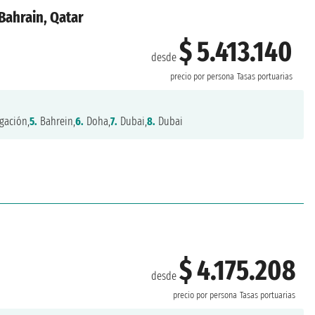
Bahrain, Qatar
$ 5.413.140
desde
precio por persona
Tasas portuarias
gación,
5.
Bahrein,
6.
Doha,
7.
Dubai,
8.
Dubai
$ 4.175.208
desde
precio por persona
Tasas portuarias