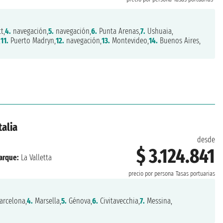
t,
4.
navegación,
5.
navegación,
6.
Punta Arenas,
7.
Ushuaia,
,
11.
Puerto Madryn,
12.
navegación,
13.
Montevideo,
14.
Buenos Aires,
talia
desde
$ 3.124.841
arque:
La Valletta
precio por persona
Tasas portuarias
arcelona,
4.
Marsella,
5.
Génova,
6.
Civitavecchia,
7.
Messina,