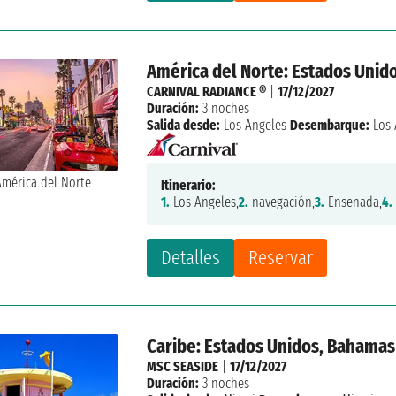
América del Norte: Estados Unid
CARNIVAL RADIANCE ®
|
17/12/2027
Duración:
3 noches
Salida desde:
Los Angeles
Desembarque:
Los 
Itinerario:
1.
Los Angeles,
2.
navegación,
3.
Ensenada,
4.
Detalles
Reservar
Caribe: Estados Unidos, Bahamas
MSC SEASIDE
|
17/12/2027
Duración:
3 noches