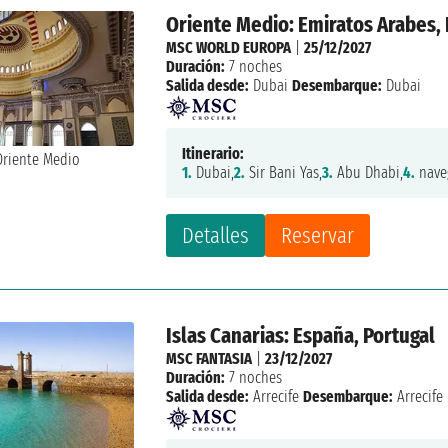
Oriente Medio: Emiratos Arabes, 
MSC WORLD EUROPA
|
25/12/2027
Duración:
7 noches
Salida desde:
Dubai
Desembarque:
Dubai
Itinerario:
1.
Dubai,
2.
Sir Bani Yas,
3.
Abu Dhabi,
4.
nave
Detalles
Reservar
Islas Canarias: España, Portugal
MSC FANTASIA
|
23/12/2027
Duración:
7 noches
Salida desde:
Arrecife
Desembarque:
Arrecife