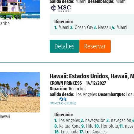
Salida desde:
Miami
Desembarque:
Miami
Itinerario:
1.
Miami,
2.
Ocean Cay,
3.
Nassau,
4.
Miami
Detalles
Reservar
Hawaii: Estados Unidos, Hawaii, 
CROWN PRINCESS
|
14/12/2027
Duración:
16 noches
Salida desde:
Los Angeles
Desembarque:
Los 
Itinerario:
1.
Los Angeles,
2.
navegación,
3.
navegación,
8.
Kailua Kona,
9.
Hilo,
10.
Honolulu,
11.
nave
16.
Ensenada,
17.
Los Angeles