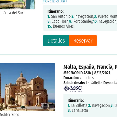
Itinerario:
1.
San Antonio,
2.
navegación,
3.
Puerto Mont
8.
Capo Horn,
9.
Port Stanley,
10.
navegación
15.
Buenos Aires
Detalles
Reservar
Malta, España, Francia, I
MSC WORLD ASIA
|
8/12/2027
Duración:
7 noches
Salida desde:
La Valletta
Desemb
Itinerario:
1.
La Valletta,
2.
navegación,
3.
B
8.
La Valletta