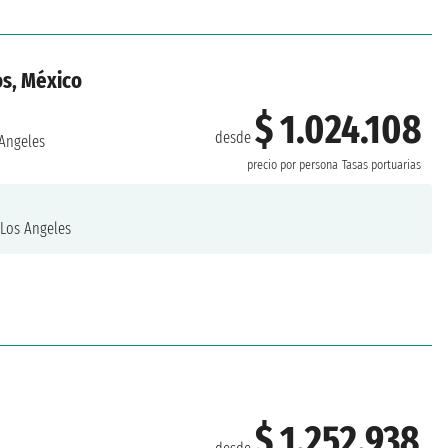
os, México
$ 1.024.108
desde
Angeles
precio por persona
Tasas portuarias
Los Angeles
$ 1.252.938