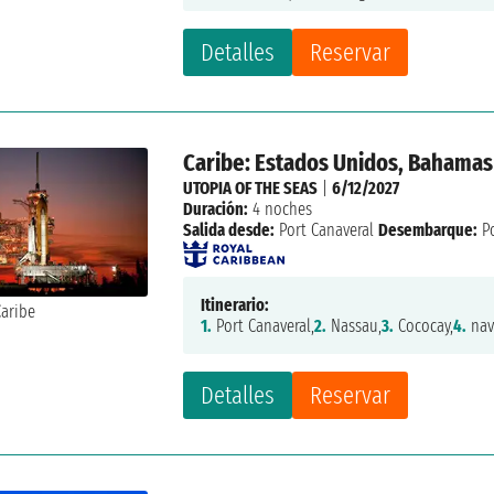
Detalles
Reservar
Caribe: Estados Unidos, Bahamas
UTOPIA OF THE SEAS
|
6/12/2027
Duración:
4 noches
Salida desde:
Port Canaveral
Desembarque:
Po
Itinerario:
1.
Port Canaveral,
2.
Nassau,
3.
Cococay,
4.
nav
Detalles
Reservar