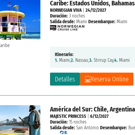
Caribe: Estados Unidos, Bahamas
NORWEGIAN VIVA
|
24/12/2027
Duración:
3 noches
Salida desde:
Miami
Desembarque:
Miami
Itinerario:
1.
Miami,
2.
Nassau,
3.
Stirrup Cay,
4.
Miami
Detalles
Reserva Online
América del Sur: Chile, Argentina
MAJESTIC PRINCESS
|
6/12/2027
Duración:
15 noches
Salida desde:
San Antonio
Desembarque:
Bue