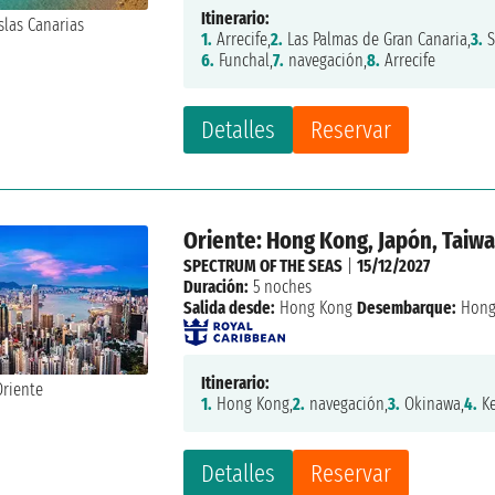
Itinerario:
1.
Arrecife,
2.
Las Palmas de Gran Canaria,
3.
S
6.
Funchal,
7.
navegación,
8.
Arrecife
Detalles
Reservar
Oriente: Hong Kong, Japón, Taiw
SPECTRUM OF THE SEAS
|
15/12/2027
Duración:
5 noches
Salida desde:
Hong Kong
Desembarque:
Hong
Itinerario:
1.
Hong Kong,
2.
navegación,
3.
Okinawa,
4.
Ke
Detalles
Reservar