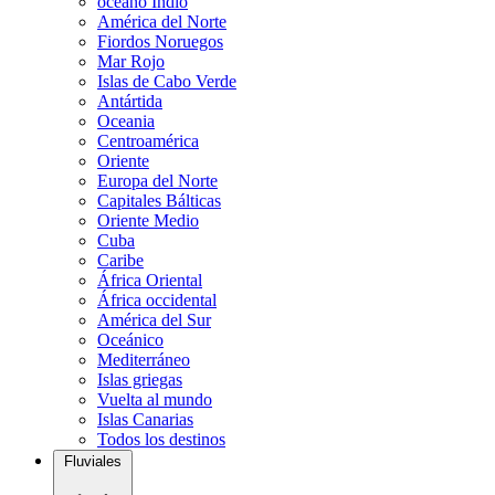
océano Indio
América del Norte
Fiordos Noruegos
Mar Rojo
Islas de Cabo Verde
Antártida
Oceania
Centroamérica
Oriente
Europa del Norte
Capitales Bálticas
Oriente Medio
Cuba
Caribe
África Oriental
África occidental
América del Sur
Oceánico
Mediterráneo
Islas griegas
Vuelta al mundo
Islas Canarias
Todos los destinos
Fluviales