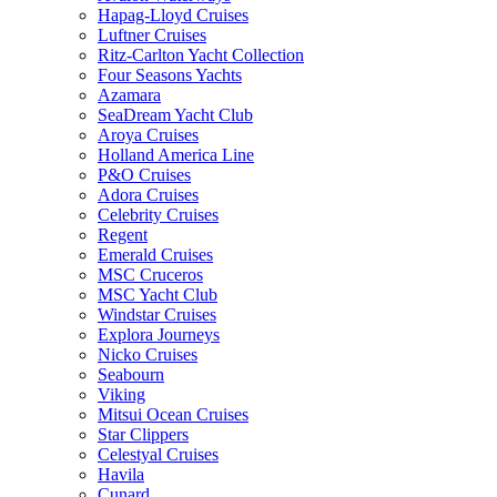
Hapag-Lloyd Cruises
Luftner Cruises
Ritz-Carlton Yacht Collection
Four Seasons Yachts
Azamara
SeaDream Yacht Club
Aroya Cruises
Holland America Line
P&O Cruises
Adora Cruises
Celebrity Cruises
Regent
Emerald Cruises
MSC Cruceros
MSC Yacht Club
Windstar Cruises
Explora Journeys
Nicko Cruises
Seabourn
Viking
Mitsui Ocean Cruises
Star Clippers
Celestyal Cruises
Havila
Cunard