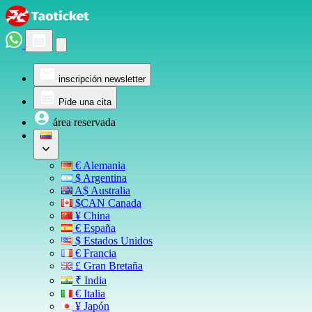
inscripción newsletter
Pide una cita
área reservada
€ Alemania
$ Argentina
A$ Australia
$CAN Canada
¥ China
€ España
$ Estados Unidos
€ Francia
£ Gran Bretaña
₹ India
€ Italia
¥ Japón