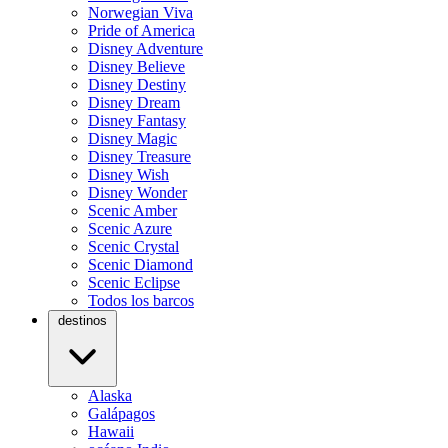
Norwegian Viva
Pride of America
Disney Adventure
Disney Believe
Disney Destiny
Disney Dream
Disney Fantasy
Disney Magic
Disney Treasure
Disney Wish
Disney Wonder
Scenic Amber
Scenic Azure
Scenic Crystal
Scenic Diamond
Scenic Eclipse
Todos los barcos
destinos
Alaska
Galápagos
Hawaii