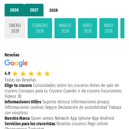
2026
2027
2028
ENERO
FEBRERO
MARZO
ABRIL
MAYO
JU
2028
2028
2028
2028
2028
2
Reseñas
4.9
Todas las Reseñas
Elige tu crucero
Curiosidades sobre los cruceros
Antes de salir en
crucero
Consejos para tu Crucero
Cuando ir de crucero
Excursiones
Videos 3D
Informaciones Utiles
Soporte técnico
Informaciones privacy
Informaciones cookies
Seguro
Declaración de accesibilidad
Trabaja
con nosotros
Nuestra Marca
Quien somos
Network
App Iphone
App Android
Servicios para los cruceristas
Reseñas cruceros
Pago online