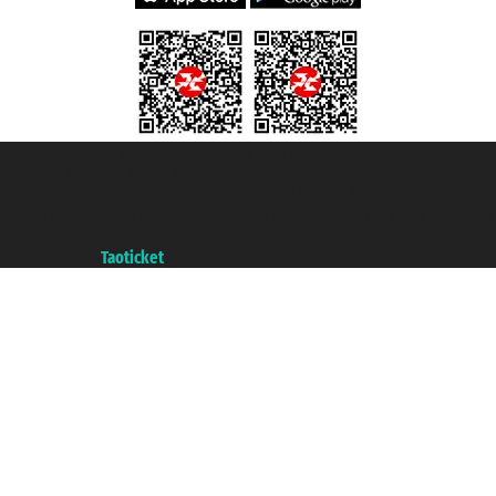
Taoticket S.r.l. Via Brigata Liguria, 3/21 16121 Genova ©2007/2026 -
Taoticket ® es una Marca Registrada
P.Iva 06206400720 - Capital Social € 100.000,00 i.v. - Registrado en la
Cámara de Comercio de Génova con REA 433093. - Aut. Prov. n° 6167/131601
- Seguro Unipol - polizza n. 206484182
A portal of the
Taoticket
group