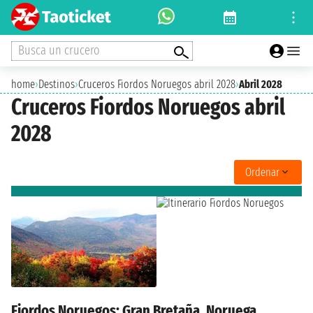
Busca un crucero
home
›
Destinos
›
Cruceros Fiordos Noruegos abril 2028
›
Abril 2028
Cruceros Fiordos Noruegos abril
2028
Ordenar
Fiordos Noruegos: Gran Bretaña, Noruega