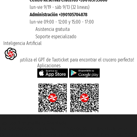
lun-vie 9/19 - sáb 9/13 (32 lineas)
Administración +390105704878
lun-vie 09:00 - 12:00 y 15:00 - 17:00
Asistencia gratuita
Soporte especializado
Inteligencia Artificial
¡utiliza el GPT de Taoticket para encontrar el crucero perfecto!
Aplicaciones
Taoticket S.r.l. Via Brigata Liguria, 3/21 16121 Genova ©2007/2026 -
Taoticket ® es una Marca Registrada
P.Iva 06206400720 - Capital Social € 100.000,00 i.v. - Registrado en la
Cámara de Comercio de Génova con REA 433093. - Aut. Prov. n° 6167/131601