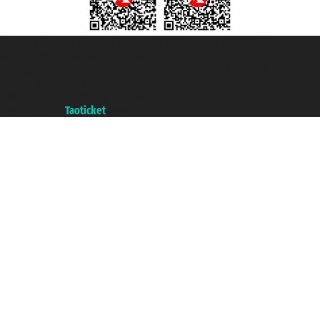
Taoticket S.r.l. Via Brigata Liguria, 3/21 16121 Genova ©2007/2026 -
Taoticket ® es una Marca Registrada
P.Iva 06206400720 - Capital Social € 100.000,00 i.v. - Registrado en la
Cámara de Comercio de Génova con REA 433093. - Aut. Prov. n° 6167/131601
- Seguro Unipol - polizza n. 206484182
A portal of the
Taoticket
group