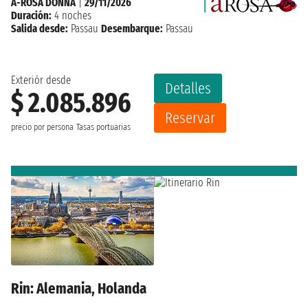
A-ROSA DONNA
|
29/11/2026
Duración:
4 noches
Salida desde:
Passau
Desembarque:
Passau
Exteriór desde
Detalles
$ 2.085.896
Reservar
precio por persona
Tasas portuarias
Rin: Alemania, Holanda