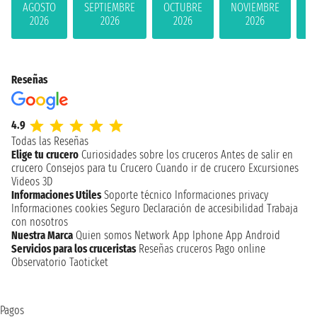
AGOSTO
SEPTIEMBRE
OCTUBRE
NOVIEMBRE
D
2026
2026
2026
2026
Reseñas
4.9
Todas las Reseñas
Elige tu crucero
Curiosidades sobre los cruceros
Antes de salir en
crucero
Consejos para tu Crucero
Cuando ir de crucero
Excursiones
Videos 3D
Informaciones Utiles
Soporte técnico
Informaciones privacy
Informaciones cookies
Seguro
Declaración de accesibilidad
Trabaja
con nosotros
Nuestra Marca
Quien somos
Network
App Iphone
App Android
Servicios para los cruceristas
Reseñas cruceros
Pago online
Observatorio Taoticket
Pagos