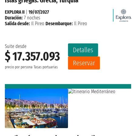
Islas griegas: Grecia, Turquía
EXPLORA II
|
19/07/2027
Duración:
7 noches
Salida desde:
Il Pireo
Desembarque:
Il Pireo
Suite desde
Detalles
$ 17.357.093
Reservar
precio por persona
Tasas portuarias