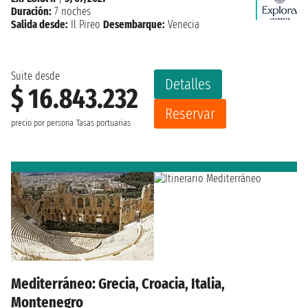
Duración:
7 noches
Salida desde:
Il Pireo
Desembarque:
Venecia
Suite desde
Detalles
$ 16.843.232
Reservar
precio por persona
Tasas portuarias
Mediterráneo: Grecia, Croacia, Italia,
Montenegro