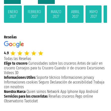
ENERO
FEBRERO
MARZO
ABRIL
MAYO
JU
2027
2027
2027
2027
2027
2
Reseñas
4.9
Todas las Reseñas
Elige tu crucero
Curiosidades sobre los cruceros
Antes de salir en
crucero
Consejos para tu Crucero
Cuando ir de crucero
Excursiones
Videos 3D
Informaciones Utiles
Soporte técnico
Informaciones privacy
Informaciones cookies
Seguro
Declaración de accesibilidad
Trabaja
con nosotros
Nuestra Marca
Quien somos
Network
App Iphone
App Android
Servicios para los cruceristas
Reseñas cruceros
Pago online
Observatorio Taoticket