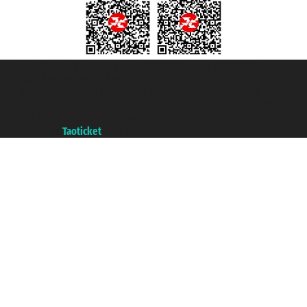
Taoticket S.r.l. Via Brigata Liguria, 3/21 16121 Genova ©2007/2026 -
Taoticket ® es una Marca Registrada
P.Iva 06206400720 - Capital Social € 100.000,00 i.v. - Registrado en la
Cámara de Comercio de Génova con REA 433093. - Aut. Prov. n° 6167/131601
- Seguro Unipol - polizza n. 206484182
A portal of the
Taoticket
group