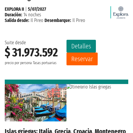
EXPLORA II
|
5/07/2027
Duración:
14 noches
Salida desde:
Il Pireo
Desembarque:
Il Pireo
Suite desde
Detalles
$ 31.973.592
Reservar
precio por persona
Tasas portuarias
Islas griegas: Italia, Grecia, Croacia, Montenegro