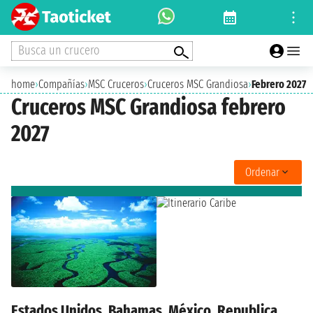
Busca un crucero
home
›
Compañías
›
MSC Cruceros
›
Cruceros MSC Grandiosa
›
Febrero 2027
Cruceros MSC Grandiosa febrero
2027
Ordenar
Estados Unidos, Bahamas, México, Republica