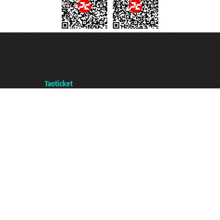
Taoticket S.r.l. Via Brigata Liguria, 3/21 16121 Genova ©2007/2026 -
Taoticket ® es una Marca Registrada
P.Iva 06206400720 - Capital Social € 100.000,00 i.v. - Registrado en la
Cámara de Comercio de Génova con REA 433093. - Aut. Prov. n° 6167/131601
- Seguro Unipol - polizza n. 206484182
A portal of the
Taoticket
group