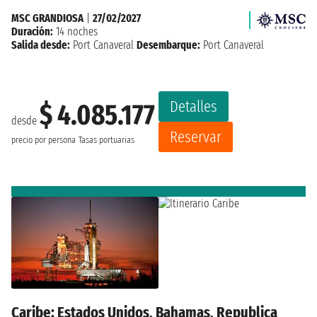
MSC GRANDIOSA
|
27/02/2027
Duración:
14 noches
Salida desde:
Port Canaveral
Desembarque:
Port Canaveral
Detalles
$ 4.085.177
desde
Reservar
precio por persona
Tasas portuarias
Caribe: Estados Unidos, Bahamas, Republica