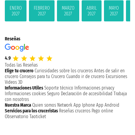
ENERO
FEBRERO
MARZO
ABRIL
MAYO
JU
2027
2027
2027
2027
2027
2
Reseñas
4.9
Todas las Reseñas
Elige tu crucero
Curiosidades sobre los cruceros
Antes de salir en
crucero
Consejos para tu Crucero
Cuando ir de crucero
Excursiones
Videos 3D
Informaciones Utiles
Soporte técnico
Informaciones privacy
Informaciones cookies
Seguro
Declaración de accesibilidad
Trabaja
con nosotros
Nuestra Marca
Quien somos
Network
App Iphone
App Android
Servicios para los cruceristas
Reseñas cruceros
Pago online
Observatorio Taoticket