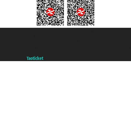
Taoticket S.r.l. Via Brigata Liguria, 3/21 16121 Genova ©2007/2026 -
Taoticket ® es una Marca Registrada
P.Iva 06206400720 - Capital Social € 100.000,00 i.v. - Registrado en la
Cámara de Comercio de Génova con REA 433093. - Aut. Prov. n° 6167/131601
- Seguro Unipol - polizza n. 206484182
A portal of the
Taoticket
group