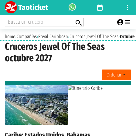
Busca un crucero
home
›
Compañías
›
Royal Caribbean
›
Cruceros Jewel Of The Seas
›
Octubre
Cruceros Jewel Of The Seas
octubre 2027
Ordenar
Caribe: Estados Unidos, Bahamas