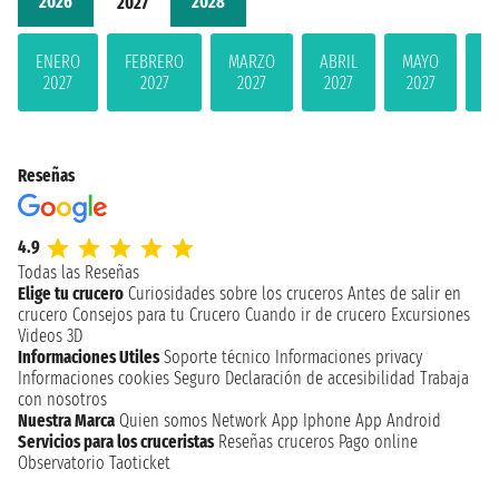
2026
2028
2027
ENERO
FEBRERO
MARZO
ABRIL
MAYO
JU
2027
2027
2027
2027
2027
2
Reseñas
4.9
Todas las Reseñas
Elige tu crucero
Curiosidades sobre los cruceros
Antes de salir en
crucero
Consejos para tu Crucero
Cuando ir de crucero
Excursiones
Videos 3D
Informaciones Utiles
Soporte técnico
Informaciones privacy
Informaciones cookies
Seguro
Declaración de accesibilidad
Trabaja
con nosotros
Nuestra Marca
Quien somos
Network
App Iphone
App Android
Servicios para los cruceristas
Reseñas cruceros
Pago online
Observatorio Taoticket