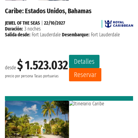
Caribe: Estados Unidos, Bahamas
JEWEL OF THE SEAS
|
22/10/2027
Duración:
3 noches
Salida desde:
Fort Lauderdale
Desembarque:
Fort Lauderdale
Detalles
$ 1.523.032
desde
Reservar
precio por persona
Tasas portuarias