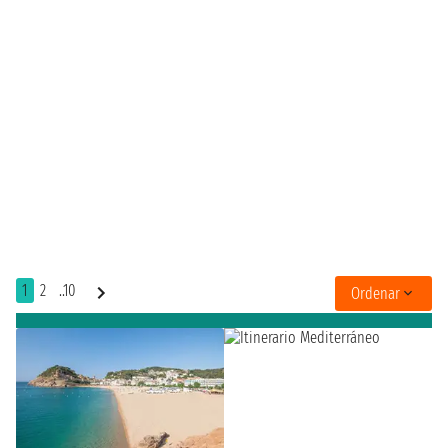
1
2
..10
Ordenar