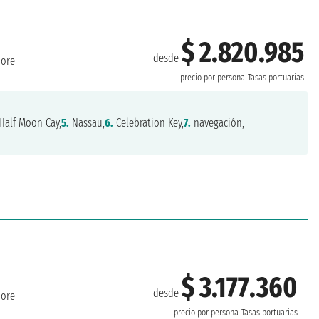
$ 2.820.985
desde
more
precio por persona
Tasas portuarias
Half Moon Cay,
5.
Nassau,
6.
Celebration Key,
7.
navegación,
$ 3.177.360
desde
more
precio por persona
Tasas portuarias