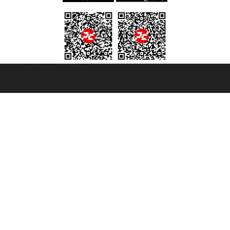
et ® es una Marca Registrada
mara de Comercio de Génova con REA 433093. - Aut. Prov. n° 6167/131601 - Se