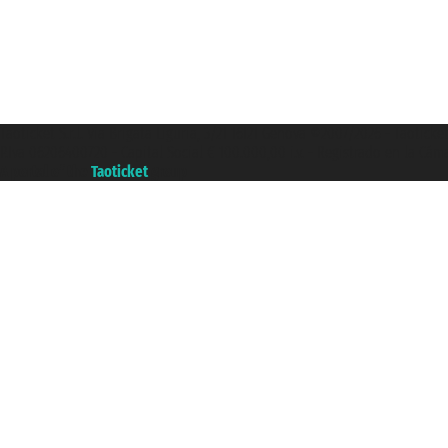
Taoticket S.r.l. Via Brigata Liguria, 3/21 16121 Genova ©2007/2026 - Taotick
P.Iva 06206400720 - Capital Social € 100.000,00 i.v. - Registrado en la Cá
A portal of the
Taoticket
group