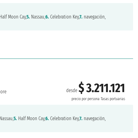
Half Moon Cay,
5.
Nassau,
6.
Celebration Key,
7.
navegación,
$ 3.211.121
desde
more
precio por persona
Tasas portuarias
Nassau,
5.
Half Moon Cay,
6.
Celebration Key,
7.
navegación,