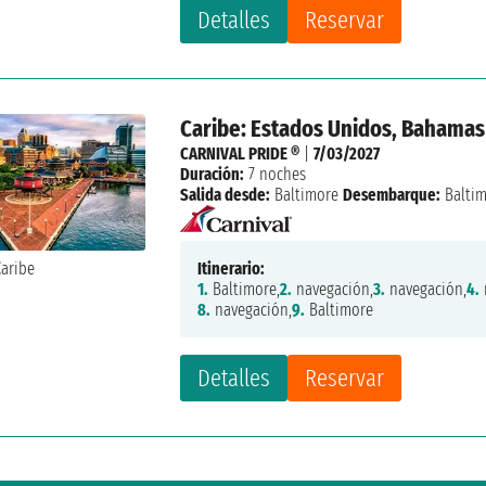
Detalles
Reservar
Caribe: Estados Unidos, Bahamas
CARNIVAL PRIDE ®
|
7/03/2027
Duración:
7 noches
Salida desde:
Baltimore
Desembarque:
Balti
Itinerario:
1.
Baltimore,
2.
navegación,
3.
navegación,
4.
8.
navegación,
9.
Baltimore
Detalles
Reservar