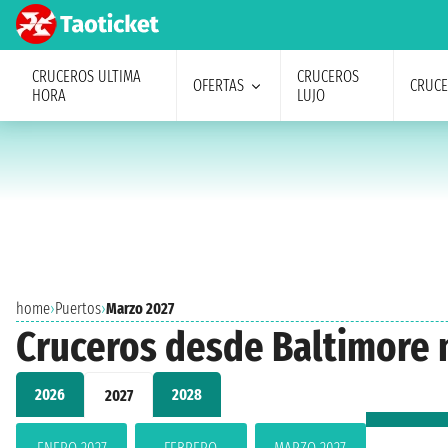
CRUCEROS ULTIMA
CRUCEROS
OFERTAS
CRUC
HORA
LUJO
home
›
Puertos
›
Marzo 2027
Cruceros desde Baltimore 
2026
2028
2027