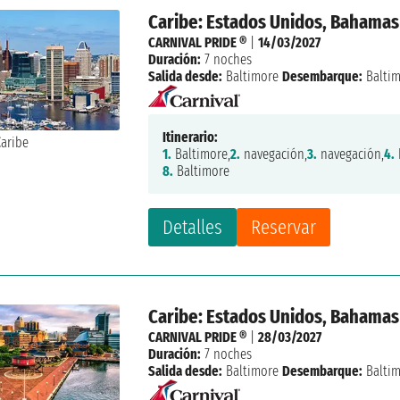
Caribe: Estados Unidos, Bahamas
CARNIVAL PRIDE ®
|
14/03/2027
Duración:
7 noches
Salida desde:
Baltimore
Desembarque:
Balti
Itinerario:
1.
Baltimore,
2.
navegación,
3.
navegación,
4.
8.
Baltimore
Detalles
Reservar
Caribe: Estados Unidos, Bahamas
CARNIVAL PRIDE ®
|
28/03/2027
Duración:
7 noches
Salida desde:
Baltimore
Desembarque:
Balti