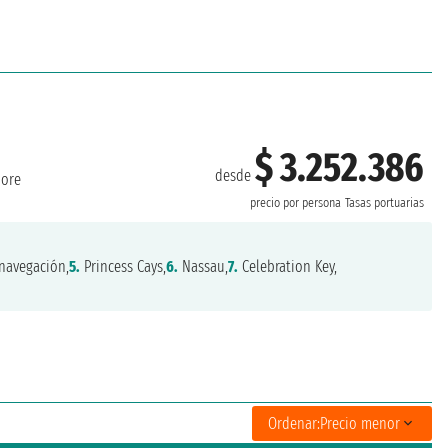
$ 3.252.386
desde
more
precio por persona
Tasas portuarias
navegación,
5.
Princess Cays,
6.
Nassau,
7.
Celebration Key,
Ordenar:
Precio menor