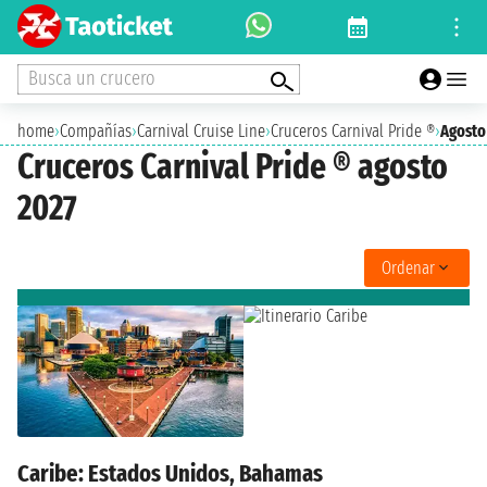
Busca un crucero
home
›
Compañías
›
Carnival Cruise Line
›
Cruceros Carnival Pride ®
›
Agosto
Cruceros Carnival Pride ® agosto
2027
Ordenar
Caribe: Estados Unidos, Bahamas