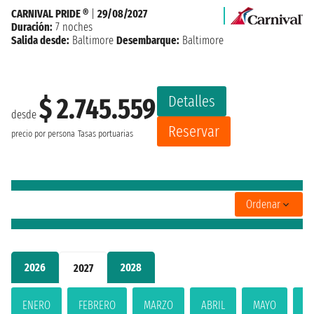
CARNIVAL PRIDE ®
|
29/08/2027
Duración:
7 noches
Salida desde:
Baltimore
Desembarque:
Baltimore
Detalles
$ 2.745.559
desde
Reservar
precio por persona
Tasas portuarias
Ordenar
2026
2028
2027
ENERO
FEBRERO
MARZO
ABRIL
MAYO
JU