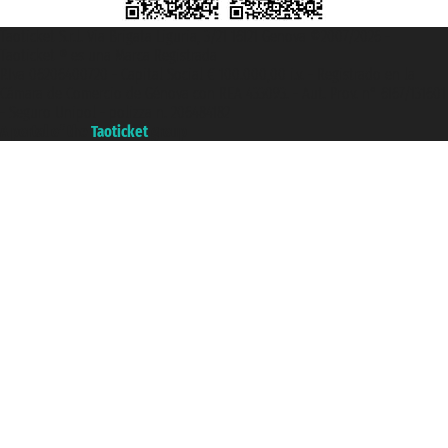
Taoticket S.r.l. Via Brigata Liguria, 3/21 16121 Genova ©2007/2026 -
Taoticket ® es una Marca Registrada
P.Iva 06206400720 - Capital Social € 100.000,00 i.v. - Registrado en la
Cámara de Comercio de Génova con REA 433093. - Aut. Prov. n° 6167/131601
- Seguro Unipol - polizza n. 206484182
A portal of the
Taoticket
group