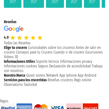
2027
2027
2027
2027
2027
2
Reseñas
4.9
Todas las Reseñas
Elige tu crucero
Curiosidades sobre los cruceros
Antes de salir en
crucero
Consejos para tu Crucero
Cuando ir de crucero
Excursiones
Videos 3D
Informaciones Utiles
Soporte técnico
Informaciones privacy
Informaciones cookies
Seguro
Declaración de accesibilidad
Trabaja
con nosotros
Nuestra Marca
Quien somos
Network
App Iphone
App Android
Servicios para los cruceristas
Reseñas cruceros
Pago online
Observatorio Taoticket
Pagos