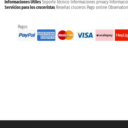
Informaciones Utiles
Soporte técnico
Informaciones privacy
Informacio
Servicios para los cruceristas
Reseñas cruceros
Pago online
Observatori
Pagos
Taoticket S.r.l. Via Brigata Liguria, 3/21 16121 Genova ©2007/2026 - Taotick