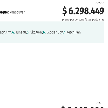
desde
$ 6.298.449
rque:
Vancouver
precio por persona
Tasas portuarias
acy Arm,
4.
Juneau,
5.
Skagway,
6.
Glacier Bay,
7.
Ketchikan,
desde