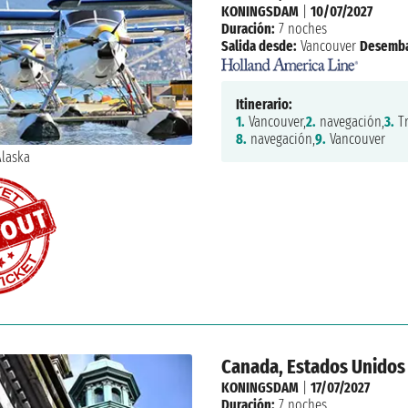
KONINGSDAM
|
10/07/2027
Duración:
7 noches
Salida desde:
Vancouver
Desemba
Itinerario:
1.
Vancouver,
2.
navegación,
3.
Tr
8.
navegación,
9.
Vancouver
Canada, Estados Unidos
KONINGSDAM
|
17/07/2027
Duración:
7 noches