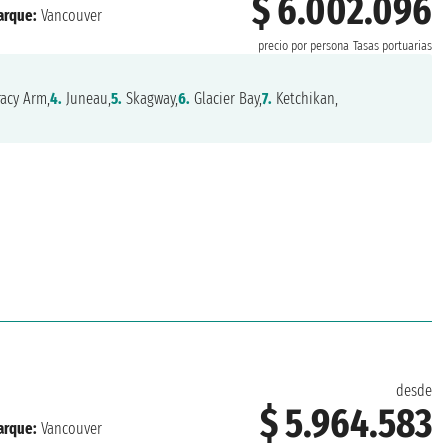
$ 6.002.096
rque:
Vancouver
precio por persona
Tasas portuarias
acy Arm,
4.
Juneau,
5.
Skagway,
6.
Glacier Bay,
7.
Ketchikan,
desde
$ 5.964.583
rque:
Vancouver