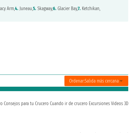
acy Arm,
4.
Juneau,
5.
Skagway,
6.
Glacier Bay,
7.
Ketchikan,
Ordenar:
Salida más cercana
ro
Consejos para tu Crucero
Cuando ir de crucero
Excursiones
Videos 3D