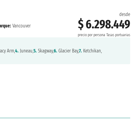
desde
$ 6.298.449
rque:
Vancouver
precio por persona
Tasas portuarias
acy Arm,
4.
Juneau,
5.
Skagway,
6.
Glacier Bay,
7.
Ketchikan,