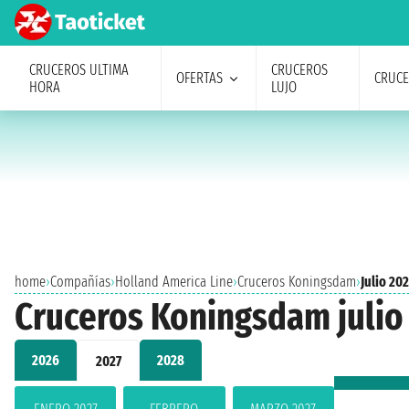
CRUCEROS ULTIMA
CRUCEROS
OFERTAS
CRUC
HORA
LUJO
home
›
Compañías
›
Holland America Line
›
Cruceros Koningsdam
›
Julio 20
Cruceros Koningsdam julio
2026
2028
2027