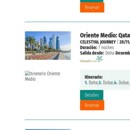
Reservar
Oriente Medio: Qata
CELESTYAL JOURNEY
|
28/11
Duración:
7 noches
Salida desde:
Doha
Desemb
Itinerario:
1.
Doha,
3.
Dubai,
4.
Dubai,
Detalles
Reservar