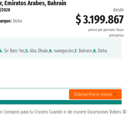
r, Emiratos Arabes, Bahrain
1/2028
desde
$ 3.199.867
arque:
Doha
precio por persona
Tasas
portuarias
4.
Sir Bani Yas,
5.
Abu Dhabi,
6.
navegación,
7.
Bahrein,
8.
Doha
Ordenar:
Precio menor
ro
Consejos para tu Crucero
Cuando ir de crucero
Excursiones
Videos 3D