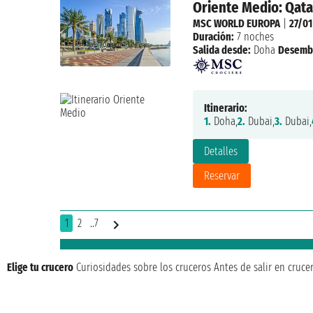
Oriente Medio: Qata
MSC WORLD EUROPA
|
27/0
Duración:
7 noches
Salida desde:
Doha
Desemb
Itinerario:
1.
Doha,
2.
Dubai,
3.
Dubai,
Detalles
Reservar
1
2
..7
Elige tu crucero
Curiosidades sobre los cruceros
Antes de salir en cruce