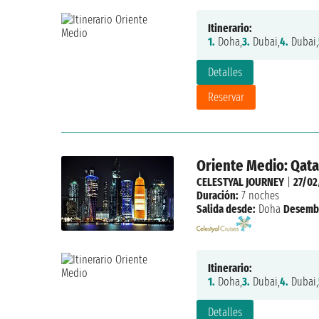
Itinerario:
1.
Doha,
3.
Dubai,
4.
Dubai,
Detalles
Reservar
Oriente Medio: Qata
CELESTYAL JOURNEY
|
27/02
Duración:
7 noches
Salida desde:
Doha
Desemb
Itinerario:
1.
Doha,
3.
Dubai,
4.
Dubai,
Detalles