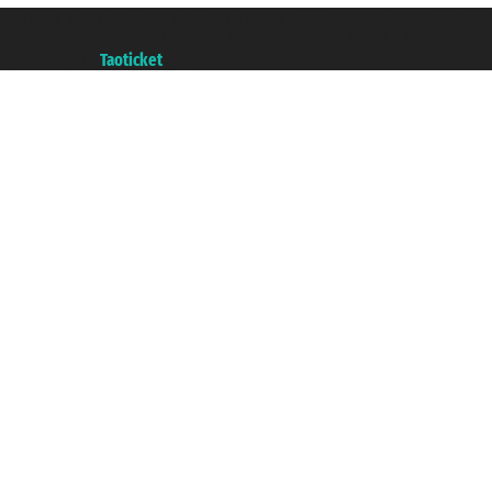
Taoticket S.r.l. Via Brigata Liguria, 3/21 16121 Genova ©2007/2026 - Taotick
P.Iva 06206400720 - Capital Social € 100.000,00 i.v. - Registrado en la Cá
A portal of the
Taoticket
group