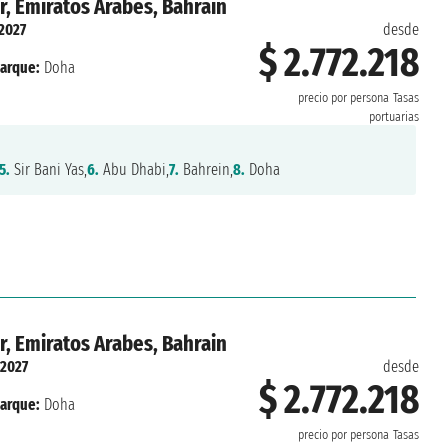
r, Emiratos Arabes, Bahrain
2027
desde
$ 2.772.218
arque:
Doha
precio por persona
Tasas
portuarias
5.
Sir Bani Yas,
6.
Abu Dhabi,
7.
Bahrein,
8.
Doha
r, Emiratos Arabes, Bahrain
2027
desde
$ 2.772.218
arque:
Doha
precio por persona
Tasas