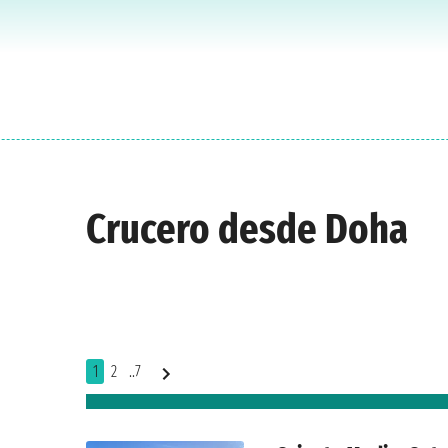
Crucero desde Doha
1
2
..7