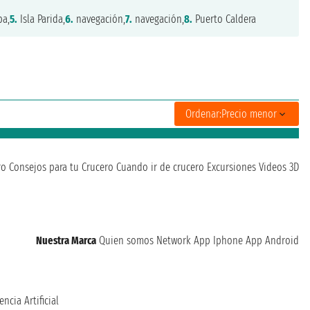
ba,
5.
Isla Parida,
6.
navegación,
7.
navegación,
8.
Puerto Caldera
Ordenar:
Precio menor
ro
Consejos para tu Crucero
Cuando ir de crucero
Excursiones
Videos 3D
Nuestra Marca
Quien somos
Network
App Iphone
App Android
encia Artificial