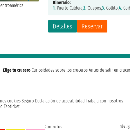
Itinerario:
1.
Puerto Caldera,
2.
Quepos,
3.
Golfito,
4.
Coi
Detalles
Reservar
Elige tu crucero
Curiosidades sobre los cruceros
Antes de salir en cruce
nes cookies
Seguro
Declaración de accesibilidad
Trabaja con nosotros
o Taoticket
Intelig
Contactos