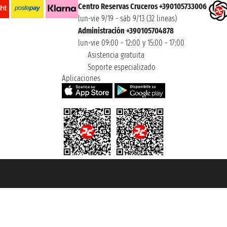
Centro Reservas Cruceros +390105733006
lun-vie 9/19 - sáb 9/13 (32 lineas)
Administración +390105704878
lun-vie 09:00 - 12:00 y 15:00 - 17:00
Asistencia gratuita
Soporte especializado
Aplicaciones
et ® es una Marca Registrada
mara de Comercio de Génova con REA 433093. - Aut. Prov. n° 6167/131601 - Se