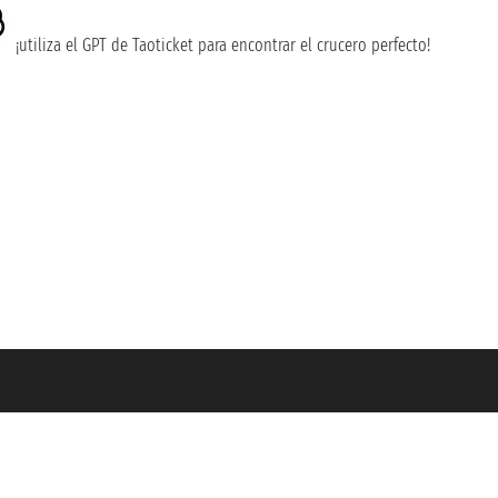
¡utiliza el GPT de Taoticket para encontrar el crucero perfecto!
guro Unipol - polizza n. 206484182