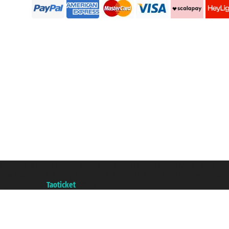
Taoticket S.r.l. Via Brigata Liguria, 3/21 16121 Genova ©2007/2026 - Taotick
P.Iva 06206400720 - Capital Social € 100.000,00 i.v. - Registrado en la Cá
A portal of the
Taoticket
group