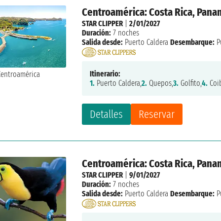
Centroamérica: Costa Rica, Pan
STAR CLIPPER
|
2/01/2027
Duración:
7 noches
Salida desde:
Puerto Caldera
Desembarque:
P
Itinerario:
1.
Puerto Caldera,
2.
Quepos,
3.
Golfito,
4.
Coi
Detalles
Reservar
Centroamérica: Costa Rica, Pan
STAR CLIPPER
|
9/01/2027
Duración:
7 noches
Salida desde:
Puerto Caldera
Desembarque:
P