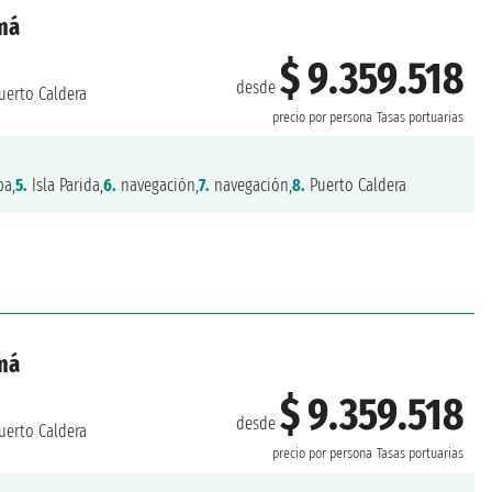
amá
$ 9.359.518
desde
uerto Caldera
precio por persona
Tasas portuarias
ba,
5.
Isla Parida,
6.
navegación,
7.
navegación,
8.
Puerto Caldera
amá
$ 9.359.518
desde
uerto Caldera
precio por persona
Tasas portuarias