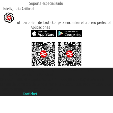
Soporte especializado
Inteligencia Artificial
¡utiliza el GPT de Taoticket para encontrar el crucero perfecto!
Aplicaciones
Taoticket S.r.l. Via Brigata Liguria, 3/21 16121 Genova ©2007/2026 -
Taoticket ® es una Marca Registrada
P.Iva 06206400720 - Capital Social € 100.000,00 i.v. - Registrado en la
Cámara de Comercio de Génova con REA 433093. - Aut. Prov. n° 6167/131601
- Seguro Unipol - polizza n. 206484182
A portal of the
Taoticket
group